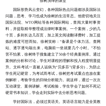
徐树演绎的课堂
国际形势风云变幻，各种国际热点问题都涉及国际法
问题，思考、学习也成为徐树的生活常态。他密切地关注
国际法院、WTO网站等各种国际网站，查阅大量时事资
料，并提取精华整理成法律时事案例。一个案例，少的几
十页，多则长达几百页，加上英文阅读翻译费时，加工提
炼的难度可想而知。徐树笑称：“备课是个体力活。查网
站、逐字逐句敲出来，电脑前一坐就要几个小时。”不怕
苦不怕累，徐树终于搜集建立了50余个经典案例库。通过
案例的分析和讨论，学生对课程的理解和投入程度明显提
升。文科考试一直被人诟病为“贝多芬”(背多分)，为防止
学生死记硬背，为考试而考试，徐树把考试重点也放在案
例解析，考验学生的归纳分析能力。就这样，通过一次次
互动课堂、案例讲解、考试检验，学生学会了如何不死记
硬背书本知识，学会走到实际中去分析思考问题。
学好国际法，必须过英语关。英语语言能力是全英教