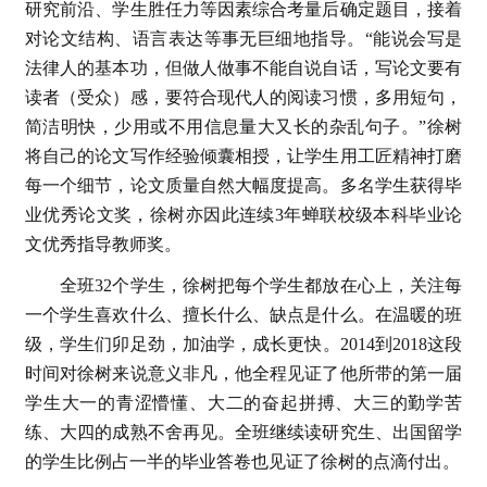
研究前沿、学生胜任力等因素综合考量后确定题目，接着
对论文结构、语言表达等事无巨细地指导。“能说会写是
法律人的基本功，但做人做事不能自说自话，写论文要有
读者（受众）感，要符合现代人的阅读习惯，多用短句，
简洁明快，少用或不用信息量大又长的杂乱句子。”徐树
将自己的论文写作经验倾囊相授，让学生用工匠精神打磨
每一个细节，论文质量自然大幅度提高。多名学生获得毕
业优秀论文奖，徐树亦因此连续3年蝉联校级本科毕业论
文优秀指导教师奖。
全班32个学生，徐树把每个学生都放在心上，关注每
一个学生喜欢什么、擅长什么、缺点是什么。在温暖的班
级，学生们卯足劲，加油学，成长更快。2014到2018这段
时间对徐树来说意义非凡，他全程见证了他所带的第一届
学生大一的青涩懵懂、大二的奋起拼搏、大三的勤学苦
练、大四的成熟不舍再见。全班继续读研究生、出国留学
的学生比例占一半的毕业答卷也见证了徐树的点滴付出。