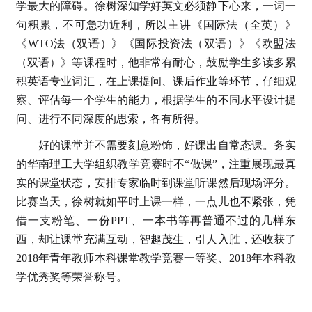
学最大的障碍。徐树深知学好英文必须静下心来，一词一
句积累，不可急功近利，所以主讲《国际法（全英）》
《WTO法（双语）》《国际投资法（双语）》《欧盟法
（双语）》等课程时，他非常有耐心，鼓励学生多读多累
积英语专业词汇，在上课提问、课后作业等环节，仔细观
察、评估每一个学生的能力，根据学生的不同水平设计提
问、进行不同深度的思索，各有所得。
好的课堂并不需要刻意粉饰，好课出自常态课。务实
的华南理工大学组织教学竞赛时不“做课”，注重展现最真
实的课堂状态，安排专家临时到课堂听课然后现场评分。
比赛当天，徐树就如平时上课一样，一点儿也不紧张，凭
借一支粉笔、一份PPT、一本书等再普通不过的几样东
西，却让课堂充满互动，智趣茂生，引人入胜，还收获了
2018年青年教师本科课堂教学竞赛一等奖、2018年本科教
学优秀奖等荣誉称号。