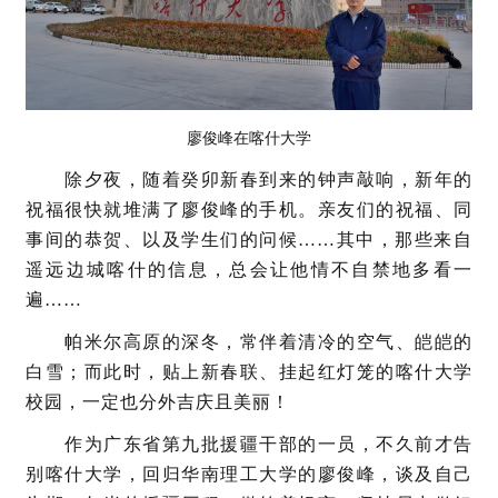
廖俊峰在喀什大学
除夕夜，随着癸卯新春到来的钟声敲响，新年的
祝福很快就堆满了廖俊峰的手机。亲友们的祝福、同
事间的恭贺、以及学生们的问候……其中，那些来自
遥远边城喀什的信息，总会让他情不自禁地多看一
遍……
帕米尔高原的深冬，常伴着清冷的空气、皑皑的
白雪；而此时，贴上新春联、挂起红灯笼的喀什大学
校园，一定也分外吉庆且美丽！
作为广东省第九批援疆干部的一员，不久前才告
别喀什大学，回归华南理工大学的廖俊峰，谈及自己