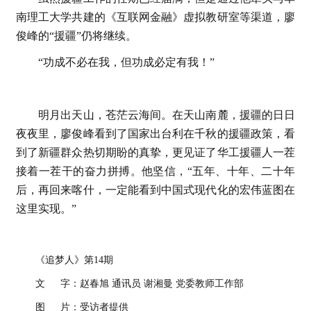
南理工大学共建的《互联网金融》虚拟教研室等渠道，廖
俊峰的“援疆”仍将继续。
“功成不必在我，但功成必定有我！”
明月出天山，苍茫云海间。在天山南麓，援疆的日日
夜夜里，廖俊峰看到了国家出台利在千秋的援疆政策，看
到了新疆群众热切期盼的真挚，更见证了华工援疆人一茬
接着一茬干的奋力拼搏。他坚信，“五年、十年、二十年
后，再回来喀什，一定能看到中国式现代化的宏伟蓝图在
这里实现。”
《追梦人》第14期
文 字：赵春旭 通讯员 谢湘曼 党委教师工作部
图 片：受访者提供