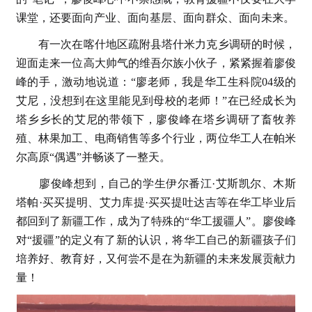
课堂，还要面向产业、面向基层、面向群众、面向未来。
有一次在喀什地区疏附县塔什米力克乡调研的时候，
迎面走来一位高大帅气的维吾尔族小伙子，紧紧握着廖俊
峰的手，激动地说道：“廖老师，我是华工生科院04级的
艾尼，没想到在这里能见到母校的老师！”在已经成长为
塔乡乡长的艾尼的带领下，廖俊峰在塔乡调研了畜牧养
殖、林果加工、电商销售等多个行业，两位华工人在帕米
尔高原“偶遇”并畅谈了一整天。
廖俊峰想到，自己的学生伊尔番江·艾斯凯尔、木斯
塔帕·买买提明、艾力库提·买买提吐达吉等在华工毕业后
都回到了新疆工作，成为了特殊的“华工援疆人”。廖俊峰
对“援疆”的定义有了新的认识，将华工自己的新疆孩子们
培养好、教育好，又何尝不是在为新疆的未来发展贡献力
量！