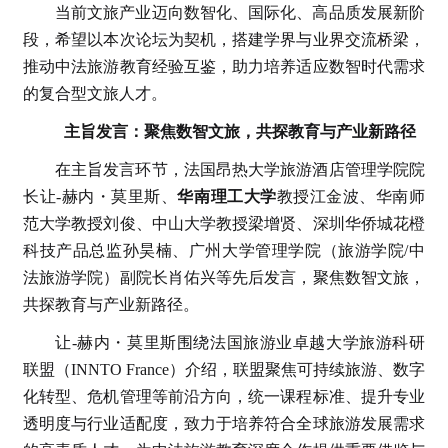
当前文旅产业迈向数智化、国际化、高品质发展新阶
段，希望以本次论坛为契机，搭建学界与业界交流桥梁，
推动中法旅游教育经验互鉴，助力培养适应数智时代需求
的复合型文旅人才。
主旨发言：聚焦数智文旅，共探教育与产业新路径
在主旨发言环节，法国昂热大学旅游酒店管理学院院
长让-赫内・莫里斯、
华南理工大学
教授江金波、华南师
范大学教授刘俊、中山大学教授梁增贤、深圳华侨城花橙
科技产品总监孙昊楠、广州大学管理学院（旅游学院/中
法旅游学院）副院长肖佑兴等先后发言，聚焦数智文旅，
共探教育与产业新路径。
让-赫内・莫里斯围绕法国旅游业卓越大学旅游科研
联盟（INNTO France）介绍，联盟聚焦可持续旅游、数字
化转型、危机管理等前沿方向，统一课程标准、提升专业
透明度与行业适配度，致力于培养符合全球旅游发展需求