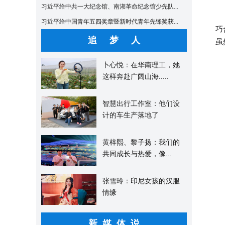
习近平给中共一大纪念馆、南湖革命纪念馆少先队...
柯
习近平给中国青年五四奖章暨新时代青年先锋奖获...
巧
追 梦 人
虽
卜心悦：在华南理工，她
这样奔赴广阔山海.....
智慧出行工作室：他们设
计的车生产落地了
黄梓熙、黎子扬：我们的
共同成长与热爱，像...
张雪玲：印尼女孩的汉服
情缘
新媒体说