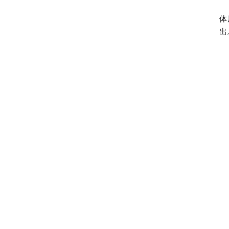
队
体
出