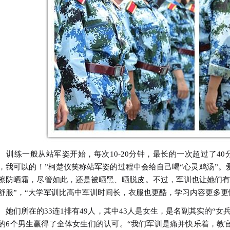
练一般从站军姿开始，每次10-20分钟，最长的一次超过了40
，我可以的！”柯楚仪笑称站军姿的过程中会给自己喝“心灵鸡汤”
擦防晒霜，尽管如此，还是被晒黑、晒脱皮。不过，军训也让她们有
舒服”，“大学军训比高中军训时间长，衣服也更酷，学习内容更多更
们所在的33连1排有49人，其中43人是女生，是名副其实的“女兵
的6个男生赢得了全体女生们的认可。“我们军训是痛并快乐着，教