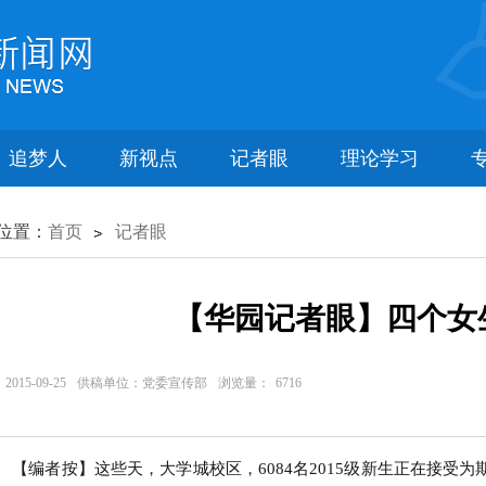
追梦人
新视点
记者眼
理论学习
位置：
首页
记者眼
【华园记者眼】四个女
015-09-25
供稿单位：党委宣传部
浏览量：
6716
编者按】这些天，大学城校区，6084名2015级新生正在接受为