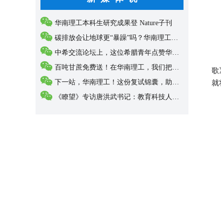
华南理工本科生研究成果登 Nature子刊
碳排放会让地球更“暴躁”吗？华南理工科研...
中希交流论坛上，这位希腊青年点赞华南理工...
“
百吨甘蔗免费送！在华南理工，我们把“甜”...
歌
下一站，华南理工！这份复试锦囊，助你抵达...
就
《瞭望》专访唐洪武书记：教育科技人才三位...