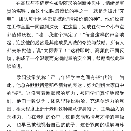
在高压与不确定性如影随形的创新冲刺中，情绪是宝
贵的燃料，而这个团队最擅长的事之一，就是为彼此“充
电”，团队每个同学都是彼此“情绪价值的神”。他们经常
在工作室里一同熬到深夜。在这里，完成任何一个小节点
都值得庆祝。“哇，我这个搞定了！”每当这样的声音响
起，迎接他的必然是其他成员真诚的夸赞与鼓励。所有人
都去鼓励他，说“太厉害了！”这种即时、高频的正面反
馈，构成了一个温暖而充满能量的安全网，鼓励着彼此继
续前进。
欧阳波常笑称自己与年轻学生之间有些“代沟”，为
此，他总在默默留意那些新鲜的表达，努力理解大家口中
的“梗”。这份带着幽默感的努力，被同学们真切地感受
到。他们一致认为，团队里轻松融洽、充满创造力的氛
围，很大程度上源于老师这种愿意俯身倾听、主动融入的
亲和力。而在老师的心中，这群充满热情与才华的年轻
人，也早已被他视若自己的孩子。这份双向的理解与珍