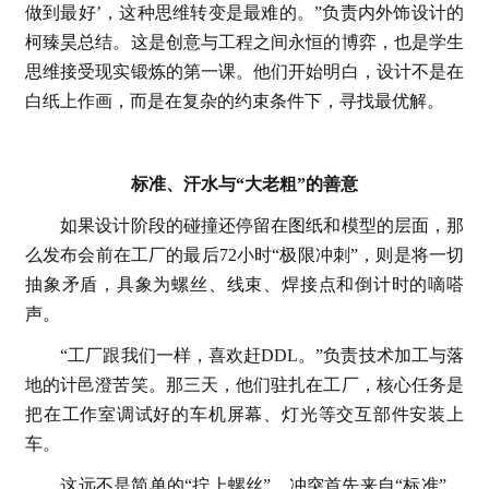
做到最好’，这种思维转变是最难的。”负责内外饰设计的
柯臻昊总结。这是创意与工程之间永恒的博弈，也是学生
思维接受现实锻炼的第一课。他们开始明白，设计不是在
白纸上作画，而是在复杂的约束条件下，寻找最优解。
标准、汗水与“大老粗”的善意
如果设计阶段的碰撞还停留在图纸和模型的层面，那
么发布会前在工厂的最后72小时“极限冲刺”，则是将一切
抽象矛盾，具象为螺丝、线束、焊接点和倒计时的嘀嗒
声。
“工厂跟我们一样，喜欢赶DDL。”负责技术加工与落
地的计邑澄苦笑。那三天，他们驻扎在工厂，核心任务是
把在工作室调试好的车机屏幕、灯光等交互部件安装上
车。
这远不是简单的“拧上螺丝”。冲突首先来自“标准”。