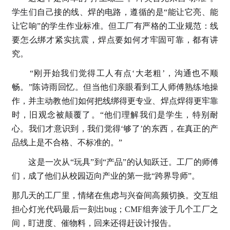
学生们自己接的线、焊的电路，遵循的是“能让它亮、能
让它响”的学生作业标准。但工厂有严格的工业规范：线
要怎么绑才紧实抗震，焊点要如何才牢固可靠，都有讲
究。
“刚开始我们觉得工人有点‘大老粗’，沟通也不顺
畅。”陈诗雨回忆。但当他们亲眼看到工人师傅熟练地操
作，并主动教他们如何把线绑得更专业、焊点焊得更牢靠
时，旧观念被颠覆了。“他们理解我们是学生，特别耐
心。我们才意识到，我们觉得‘够了’的东西，在真正的产
品线上是不合格、不标准的。”
这是一次从“玩具”到“产品”的认知跃迁。工厂的师傅
们，成了他们从校园迈向产业的第一批“跨界导师”。
那几天的工厂里，情绪在焦虑与兴奋间高频切换。交互组
担心灯光代码最后一刻出bug；CMF组奔波于几个工厂之
间，盯进度、催物料，回来还得赶设计报告。