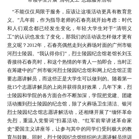
“不能仅仅局限于服务，应该让这项活动更具有教育意
义。”几年前，作为指导老师的石春亮就开始考虑：时代
和人们观念都已经发生变化，年轻大学生对于“清明义
工”的认识也发生了变化，那我们的活动该怎样做才更有
意义呢？2012年，石春亮偶然走到火葬场对面的广州市银
河烈士陵园。“我认得你们”，烈士陵园纪念馆老馆长刘玉
香接待石春亮时，和这个热情的年青人一拍即合，当时正
在筹建中的广州市银河烈士陵园纪念馆和网上纪念馆正需
要志愿讲解员，而这些正是大学生可以做到的。随着第一
批15个志愿讲解员的上岗并获得良好效果，几年下来，烈
士陵园和学院的各方面合作不断加深，学院把党建、团建
活动搬到烈士陵园的纪念馆，除了火葬场卫生清洁、银河
烈士陵园纪念馆志愿讲解活动，还相继开展了“缅怀革命
先烈，重温入党誓词”扫墓活动、“红军前辈讲述革命家
史”爱国主义讲座等，让参与其中的同学们受到极大的教
育与鼓舞。同时，烈士陵园纪念馆组织的志愿讲解员培训