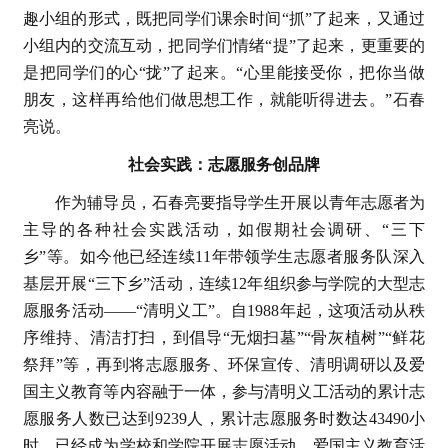
趣小组的形式，既把同学们课余时间“抓”了起来，又通过
小组内的交流互动，把同学们情绪“提”了起来，更重要的
是把同学们的心“拢”了起来。“心里能接受你，把你当做
朋友，这样再给他们做思想工作，就能听得进去。”石春
亮说。
社会实践：志愿服务创品牌
作为辅导员，石春亮要指导学生开展以青年志愿者为
主导的各种社会实践活动，如假期社会调研、“三下
乡”等。如今他已经连续11年带领学生志愿者服务队深入
基层开展“三下乡”活动，连续12年组织参与学院的大型志
愿服务活动——“清明义工”。自1988年起，这项活动从秩
序维持、清洁打扫，到倡导“无烟扫墓”“骨灰植树”“鲜花
祭拜”等，再到将志愿服务、环保宣传、清明调研以及爱
国主义教育等内容融于一体，参与清明义工活动的累计志
愿服务人数已达到9239人，累计志愿服务时数达43490小
时，已经成为学校和学院开展志愿活动、爱国主义教育活