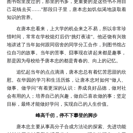
图书馆里度过的，那里的书多，更重要的是这些书不用自
己花钱去买……”那段日子里，唐本忠如饥似渴地汲取着
知识的营养。
在唐本忠看来，上大学的机会来之不易，所以非常珍
惜时间，常常在学校熄灯后仍“挑灯夜读”。他还饶有兴致
地讲述了当年如何跟同宿舍的同学分工合作，到图书馆占
位自习的故事。当年的苦事、囧事现在讲起来都是趣事，
那是因为母校给予唐本忠的都是青春的、向上的记忆。
追忆起当年的点点滴滴，唐本忠总有着忆苦思甜的欣
慰。在华园的学习和生活历炼，让唐本忠对如何“做人、
做事、做学问”有着更深的认识：养成良好品德，做对社
会有用的人；培养自己的兴趣，做自己喜欢做的事；坚定
目标，最终才能做好学问，实现自己的人生价值。
峰高千仞，停不下攀登的脚步
唐本忠主要从事高分子合成方法论的探索、先进功能