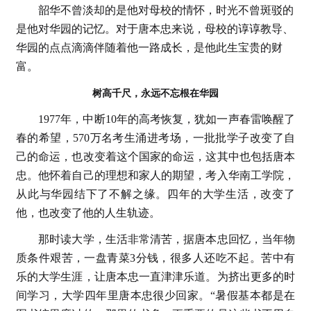
韶华不曾淡却的是他对母校的情怀，时光不曾斑驳的
是他对华园的记忆。对于唐本忠来说，母校的谆谆教导、
华园的点点滴滴伴随着他一路成长，是他此生宝贵的财
富。
树高千尺，永远不忘根在华园
1977年，中断10年的高考恢复，犹如一声春雷唤醒了
春的希望，570万名考生涌进考场，一批批学子改变了自
己的命运，也改变着这个国家的命运，这其中也包括唐本
忠。他怀着自己的理想和家人的期望，考入华南工学院，
从此与华园结下了不解之缘。四年的大学生活，改变了
他，也改变了他的人生轨迹。
那时读大学，生活非常清苦，据唐本忠回忆，当年物
质条件艰苦，一盘青菜3分钱，很多人还吃不起。苦中有
乐的大学生涯，让唐本忠一直津津乐道。为挤出更多的时
间学习，大学四年里唐本忠很少回家。“暑假基本都是在