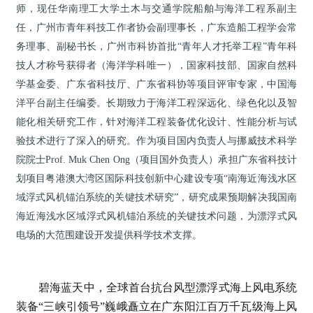
师，
现任华南理工大学土木与交通学院
船舶与海洋工程系
副主
任
，
广州市青年科技工作者协会副理事长
，
广东造船工程学会
常
务理事
、
副秘书长，广州市科协首批“青年人才托举工程”青年科
技人才称号获得者（海洋学科唯一），
国家科技部
、
国家自然科
学基金委、广东省科技厅、广东省科协
等
项目评审专家，中国海
洋平台副主任编委。长期致力于海洋工程深远化、绿色化以及智
能化相关研究工作，针对海洋工程装备优化设计、性能分析与试
验技术进行了深入的研究。
作为项目国内负责人与挪威技术科学
院院士Prof
. Muk Chen Ong
（
项目国外负责人
）
承担
广东省科技计
划项目粤港澳大湾区国际科技创新中心建设专项
“
南海近海浅水区
域浮式风机锚泊系统的关键技术研究
”
，
研究成果预期解决我国南
海
近海浅水区域浮式风机锚泊系统的关键技术
问题
，
为漂浮式风
电场的大范围建设开发提供科学技术支撑
。
碧海蓝天中，全球首台抗台风型漂浮式海上风电系统
装备“三峡引领号”巍峨矗立在广东阳江百万千瓦级海上风