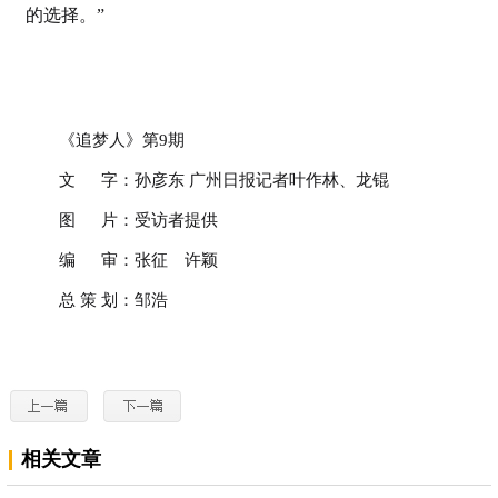
的选择。”
《追梦人》第9期
文 字：孙彦东 广州日报记者叶作林、龙锟
图 片：受访者提供
编 审：张征 许颖
总 策 划：邹浩
相关文章