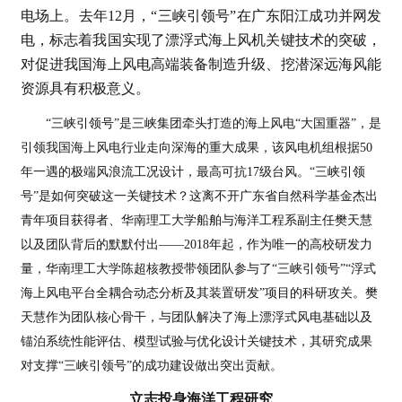
电场上。去年12月，“三峡引领号”在广东阳江成功并网发
电，标志着我国实现了漂浮式海上风机关键技术的突破，
对促进我国海上风电高端装备制造升级、挖潜深远海风能
资源具有积极意义。
“三峡引领号”是三峡集团牵头打造的海上风电“大国重器”，是
引领我国海上风电行业走向深海的重大成果，该风电机组根据50
年一遇的极端风浪流工况设计，最高可抗17级台风。“三峡引领
号”是如何突破这一关键技术？这离不开广东省自然科学基金杰出
青年项目获得者、华南理工大学船舶与海洋工程系副主任樊天慧
以及团队背后的默默付出——2018年起，作为唯一的高校研发力
量，华南理工大学陈超核教授带领团队参与了“三峡引领号”“浮式
海上风电平台全耦合动态分析及其装置研发”项目的科研攻关。樊
天慧作为团队核心骨干，与团队解决了海上漂浮式风电基础以及
锚泊系统性能评估、模型试验与优化设计关键技术，其研究成果
对支撑“三峡引领号”的成功建设做出突出贡献。
立志投身海洋工程研究