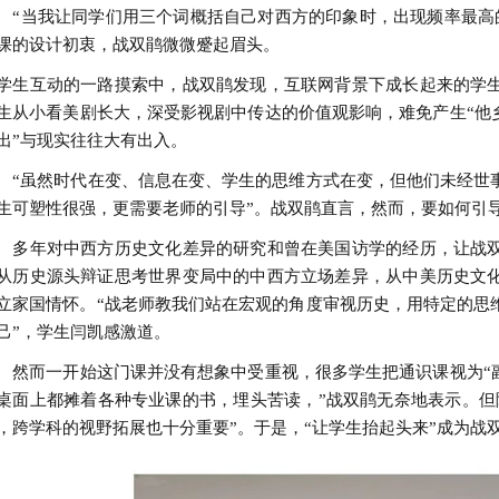
当我让同学们用三个词概括自己对西方的印象时，出现频率最高的是‘f
课的设计初衷，战双鹃微微蹙起眉头。
学生互动的一路摸索中，战双鹃发现，互联网背景下成长起来的学
生从小看美剧长大，深受影视剧中传达的价值观影响，难免产生“他
出”与现实往往大有出入。
虽然时代在变、信息在变、学生的思维方式在变，但他们未经世事
生可塑性很强，更需要老师的引导”。战双鹃直言，然而，要如何引
年对中西方历史文化差异的研究和曾在美国访学的经历，让战双
从历史源头辩证思考世界变局中的中西方立场差异，从中美历史文
立家国情怀。“战老师教我们站在宏观的角度审视历史，用特定的思
己”，学生闫凯感激道。
而一开始这门课并没有想象中受重视，很多学生把通识课视为“副
桌面上都摊着各种专业课的书，埋头苦读，”战双鹃无奈地表示。但
，跨学科的视野拓展也十分重要”。于是，“让学生抬起头来”成为战