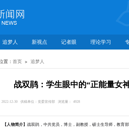
追梦人
新视点
记者眼
理论学习
位置：
首页
追梦人
战双鹃：学生眼中的“正能量女神
022-12-30
供稿单位：党委宣传部
浏览量：
4928
人物简介】
战双鹃，中共党员，博士，副教授，硕士生导师，教育部