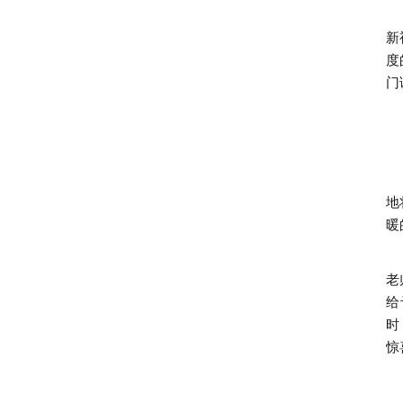
后
新
度
门
受
地
暖
在
老
给
时
惊