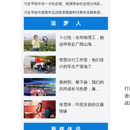
习近平给中共一大纪念馆、南湖革命纪念馆少先队...
习近平给中国青年五四奖章暨新时代青年先锋奖获...
追 梦 人
卜心悦：在华南理工，她
这样奔赴广阔山海.....
智慧出行工作室：他们设
计的车生产落地了
2
黄梓熙、黎子扬：我们的
打
共同成长与热爱，像...
逊
战
张雪玲：印尼女孩的汉服
情缘
新媒体说