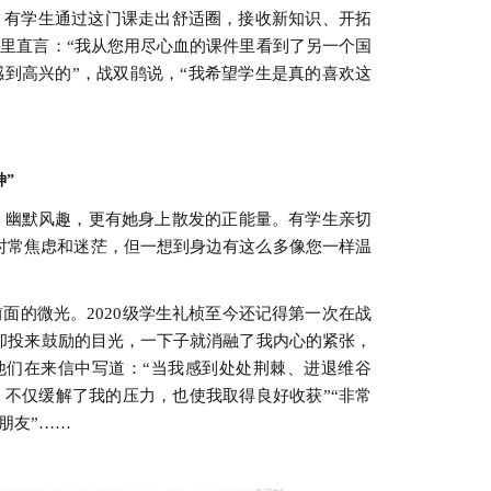
有学生通过这门课走出舒适圈，接收新知识、开拓
里直言：“我从您用尽心血的课件里看到了另一个国
感到高兴的”，战双鹃说，“我希望学生是真的喜欢这
神”
幽默风趣，更有她身上散发的正能量。有学生亲切
会时常焦虑和迷茫，但一想到身边有这么多像您一样温
的微光。2020级学生礼桢至今还记得第一次在战
却投来鼓励的目光，一下子就消融了我内心的紧张，
他们在来信中写道：“当我感到处处荆棘、进退维谷
，不仅缓解了我的压力，也使我取得良好收获”“非常
朋友”……