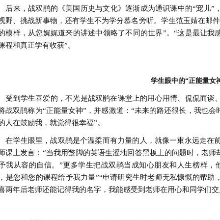
来，战双鹃的《美国历史与文化》逐渐成为通识课中的“宠儿”，
视野、挑战新事物，还有学生不为学分慕名旁听。学生范玉婧在邮件
的模样，从您娓娓道来的讲述中领略了不同的世界”。“这是最让我
课程和真正学有收获”。
学生眼中的“正能量女
到学生喜爱的，不光是战双鹃在课堂上的用心用情、侃侃而谈、
将战双鹃称为“正能量女神”，并感激道：“未来的路还很长，我也
的人在鼓励我，就觉得很幸福”。
学生眼里，战双鹃是个温柔而有力量的人，就像一束永远走在前面
师课上发言：“当我用蹩脚的英语生涩地回答黑板上的问题时，老师
予我从容的自信。”更多学生把战双鹃当成知心朋友和人生榜样，
，是您和您的课程给予我力量”“申请研究生时老师无私慷慨的帮助
喜两年后老师还能记得我的名字，我能感受到老师在用心和同学们交