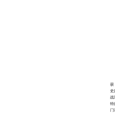
怎
获
史
战
特
门