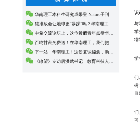
“
识
华南理工本科生研究成果登 Nature子刊
与
碳排放会让地球更“暴躁”吗？华南理工科研...
学
中希交流论坛上，这位希腊青年点赞华南理工...
输
百吨甘蔗免费送！在华南理工，我们把“甜”...
“
下一站，华南理工！这份复试锦囊，助你抵达...
学
《瞭望》专访唐洪武书记：教育科技人才三位...
多
们
树
自
然
们
习