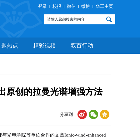
登录
校报
微信
微博
华工主页
专题热点
精彩视频
双百行动
出原创的拉曼光谱增强方法
分享到
单位合作的文章Ionic-wind-enhanced