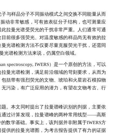
，入射光子与样品分子不同振动模式之间交换不同能量从而
间的非极性振动非常敏感，可有效表征分子结构，也可测量应
因此拉曼光谱受荧光的干扰非常严重。人们通常可通
故目前很多强荧光、对温度敏感的样品尚无有效的拉
拉曼光谱检测方法不仅要尽量克服荧光干扰，还需同
曼光谱检测方法来说，仍属空白领域。
 spectroscopy, IWERS）是一个原创的方法，可以
的拉曼光谱检测，满足前沿领域的苛刻要求，从而为
，包括带有强烈荧光的文物、琥珀和火星岩石模拟物
损、无污染，有广泛应用的潜力，有望在文物考古、行
问题。本文同时提出了拉曼谱峰识别的判据，主要依
员通过计算发现，拉曼谱峰的两种常用线型——高斯
的数学基础。事实上，该判据并非附属于IWERS方
门提供的拉曼光谱图，为考古报告提供了有力的证据