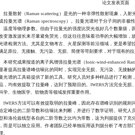
论文发表页面
曼散射（Raman scattering）是光的一种非弹性散射现象
成拉曼光谱（Raman spectroscopy）。拉曼光谱对于分子
、温度等物理参数。但由于拉曼光的强度比荧光低好几个数量级，
改变激发波长来尽量避免荧光，但这往往意味着功率的大幅增加，
光谱检测方法。尤其是文物考古、火星探测等前沿领域，更是希望
满足原位、无接触、无污染、无损、简便等苛刻要求，对于现有的拉
研究成果报道的离子风增强拉曼光谱（Ionic-wind-enhanced Raman
显著提高拉曼谱峰信噪比的同时，实现完全无损、无污染、无接触
曼光谱的工具箱提供了新的工具。研究人员对多种样品进行了检测
品，均有效提取了拉曼峰，达到了预期目的。IWERS方法完全无
科学、生物医学、软物质等领域发挥重要作用。
WERS方法可以有效提取弱的拉曼峰，因此存在谱峰识别的规则
给定峰位的二阶导数和信噪比来判断，并进行了数学证明。研究人
型和洛伦兹线型各自的二阶导数之比均为常数，这为判据提供了充分
，而是可以独立应用。作者团队已经单独应用该判据分析了考古部
撑。