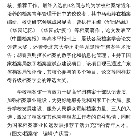
核、推荐工作。最终入选的3名同志均为学校档案馆近年
培养的档案青年管理干部中的佼佼者，其中马燕婷在档案
编研、校史研究领域成果显著，曾执行主编《华园品藏》
《华园记忆》《华园战“疫”》等档案著作，论文发表至
《中国档案报》等高水平报刊上，屡获各级档案学会论文
评选大奖，还曾受北京大学历史学系邀请作档案学术报
告；胡春燕则擅长档案的数字化和信息化管理，主持了国
家档案局数字档案室试点建设项目，该项目现已通过广东
省档案局预评价，其核心参与的多个项目、论文等同样获
得各级档案学会的评选大奖。
学校档案馆一直致力于提高华园档案干部队伍素质、
加强档案事业建设，为更好地服务党和国家工作大局、服
务学校发展建设、服务人民群众贡献档案力量。三人的入
选，激发了档案馆其他青年档案工作者的奋斗热情，同时
为国家档案事业长远发展推荐了活力充沛的青年人才。
（图文/档案馆 编辑/卢庆雷）