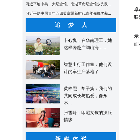
为
习近平给中共一大纪念馆、南湖革命纪念馆少先队...
卓
习近平给中国青年五四奖章暨新时代青年先锋奖获...
联
追 梦 人
《
示
卜心悦：在华南理工，她
面
这样奔赴广阔山海......
会
智慧出行工作室：他们设
计的车生产落地了
黄梓熙、黎子扬：我们的
共同成长与热爱，像永
不...
张雪玲：印尼女孩的汉服
情缘
新媒体说