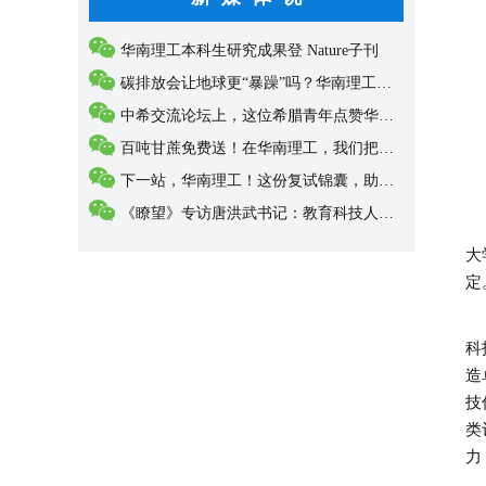
华南理工本科生研究成果登 Nature子刊
碳排放会让地球更“暴躁”吗？华南理工科研团队...
中希交流论坛上，这位希腊青年点赞华南理工！
百吨甘蔗免费送！在华南理工，我们把“甜”做成...
下一站，华南理工！这份复试锦囊，助你抵达学术...
《瞭望》专访唐洪武书记：教育科技人才三位一体...
朱
大
定
针
科
造
技
类
力