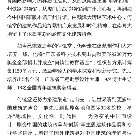
有国际影响力的标志性建筑。从西汉南越王墓博物馆到广
州铁路博物馆，从虎门海战博物馆到广州海心桥，再到如
今中国国家版本馆广州分馆、白鹅潭大湾区艺术中心，何
镜堂的建筑作品始终紧扣广东发展和时代精神，在南粤大
地留下了浓墨重彩的岭南文化建筑特色。
如今已耄耋之年的何镜堂，仍奔走在建筑创作和人才
培养一线。他将“广东省科学技术突出贡献奖”的200万元
奖金全部捐出并成立“何镜堂教育基金”，组织各方累计筹
集1150多万元，激励年轻人的学术探索和创新研究。先后
培养出5名全国、广东省工程勘察设计大师，9名博士生导
师，18名全国青年建筑奖获得者。
何镜堂还努力搭建渠道“走出去”，让世界听到更多中
国建筑的声音。他先后到世界各地和国际知名院校，举
办“地域性、文化性、时代性——为激变的中国而设
计”“剧变中国的建筑传承与创新”等主题建筑作品展和专
业学术讲座，增进了国外建筑界对中国建筑的理解与认