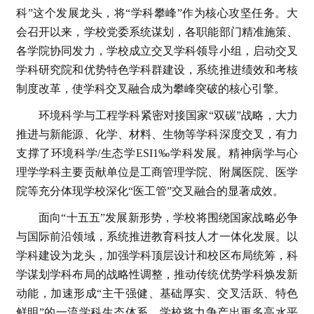
科”这个发展龙头，将“学科攀峰”作为核心攻坚任务。大
会召开以来，学校党委系统谋划，各职能部门精准施策、
各学院协同发力，学校成立交叉学科领导小组，启动交叉
学科研究院和优势特色学科群建设，系统推进绩效和考核
制度改革，使学科交叉融合成为攀峰突破的核心引擎。
环境科学与工程学科紧密对接国家“双碳”战略，大力
推进与新能源、化学、材料、生物等学科深度交叉，有力
支撑了环境科学/生态学ESI1‰学科发展。精神病学与心
理学学科主要贡献单位是工商管理学院、附属医院、医学
院等充分体现学校深化“医工管”交叉融合的显著成效。
面向“十五五”发展新形势，
学校将围绕国家战略必争
与国际前沿领域，
系统推进教育科技人才一体化发展。
以
学科建设为龙头，
加强学科顶层设计和校区布局统筹，
科
学谋划学科布局的战略性调整，
推动传统优势学科焕发新
动能，
加速形成“主干强健、基础厚实、
交叉活跃、特色
鲜明”的一流学科生态体系。学校将
力争产出更多高水平