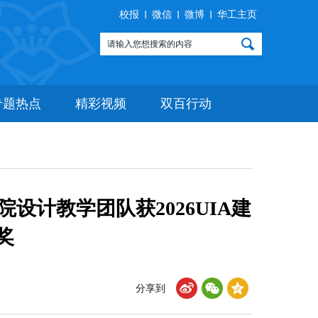
校报
微信
微博
华工主页
专题热点
精彩视频
双百行动
计教学团队获2026UIA建
奖
分享到