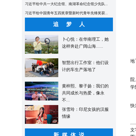
习近平给中共一大纪念馆、南湖革命纪念馆少先队...
习近平给中国青年五四奖章暨新时代青年先锋奖获...
追 梦 人
卜心悦：在华南理工，她
这样奔赴广阔山海......
地
智慧出行工作室：他们设
计的车生产落地了
院
黄梓熙、黎子扬：我们的
学
共同成长与热爱，像永
不...
快
张雪玲：印尼女孩的汉服
情缘
文
新媒体说