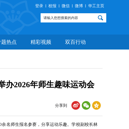
登录
校报
微信
微博
华工主页
专题热点
精彩视频
双百行动
办2026年师生趣味运动会
分享到
700余名师生报名参赛，分享运动乐趣。学校副校长林