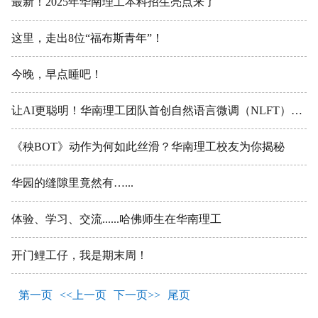
最新！2025年华南理工本科招生亮点来了
这里，走出8位“福布斯青年”！
今晚，早点睡吧！
让AI更聪明！华南理工团队首创自然语言微调（NLFT）技术
《秧BOT》动作为何如此丝滑？华南理工校友为你揭秘
华园的缝隙里竟然有…...
体验、学习、交流......哈佛师生在华南理工
开门鲤工仔，我是期末周！
第一页
<<上一页
下一页>>
尾页